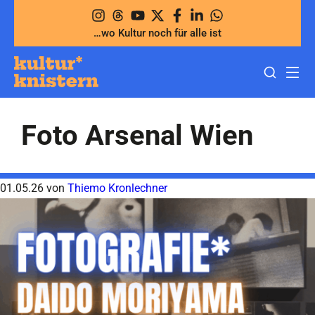
Zum
Inhalt
…wo Kultur noch für alle ist
springen
Foto Arsenal Wien
01.05.26
von
Thiemo Kronlechner