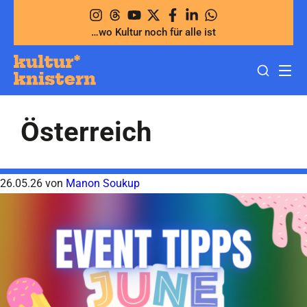
Zum
Inhalt
…wo Kultur noch für alle ist
springen
Österreich
26.05.26
von
Manon Soukup