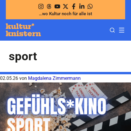
Zum
Inhalt
…wo Kultur noch für alle ist
springen
sport
02.05.26
von
Magdalena Zimmermann