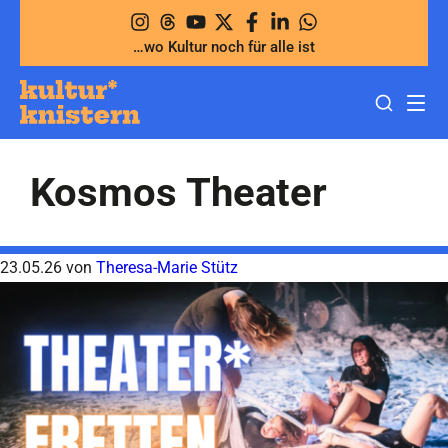
Zum
Inhalt
…wo Kultur noch für alle ist
springen
Kosmos Theater
23.05.26
von
Theresa-Marie Stütz