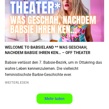
WELCOME TO BABSIELAND ** WAS GESCHAH,
NACHDEM BABSIE IHREN KEN… – OFF THEATER
Babsie verlässt den 7. Babsie-Bezirk, um in Ottakring das
wahre Leben kennenzulernen. Die vielleicht
feministischste Barbie-Geschichte ever.
WEITERLESEN
4
…
7
Weiter
Mehr laden