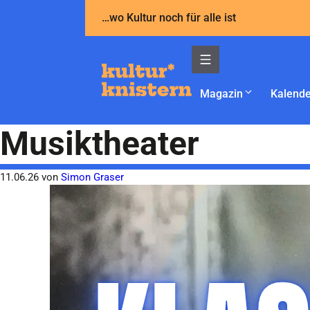
Zum
…wo Kultur noch für alle ist
Inhalt
springen
Magazin
Kalende
Musiktheater
11.06.26
von
Simon Graser