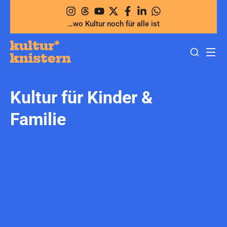
Zum
Inhalt
…wo Kultur noch für alle ist
springen
Kultur für Kinder &
Familie