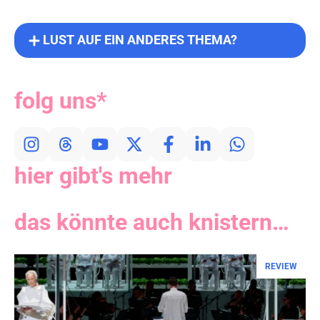
LUST AUF EIN ANDERES THEMA?
folg uns*
hier gibt's mehr
das könnte auch knistern…
REVIEW