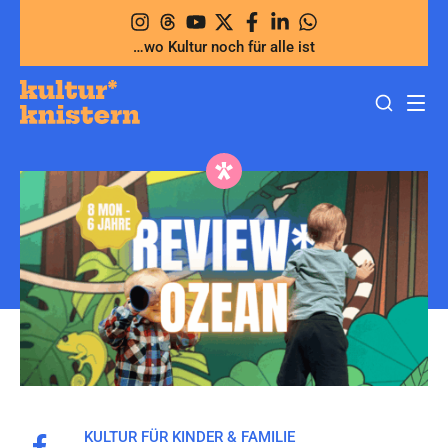
Zum
Inhalt
…wo Kultur noch für alle ist
springen
KULTUR FÜR KINDER & FAMILIE