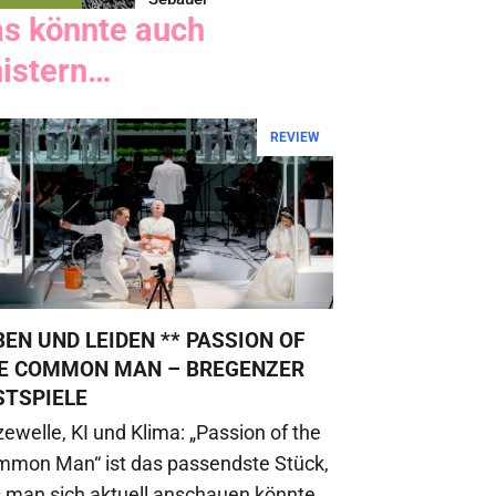
as könnte auch
nistern…
REVIEW
BEN UND LEIDEN ** PASSION OF
E COMMON MAN – BREGENZER
STSPIELE
zewelle, KI und Klima: „Passion of the
mon Man“ ist das passendste Stück,
 man sich aktuell anschauen könnte.