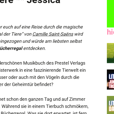
 euch auf eine Reise durch die magische
hi
l der Tiere“ von
Camille Saint-Saëns
wird
neingezogen und würde am liebsten selbst
ücherregal
entdecken.
derschönen Musikbuch des Prestel Verlags
sterwerk in eine faszinierende Tierwelt ein
sser oder auch mit den Vögeln durch die
ter der Geheimtür befindet?
gnet schon den ganzen Tag und auf Zimmer
. Während sie in einem Tierbuch schmökern,
Bücherregal. Was sie dort erwartet, ist fern