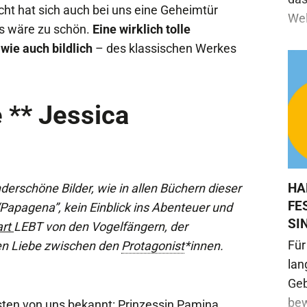
cht hat sich auch bei uns eine Geheimtür
Wel
as wäre zu schön.
Eine wirklich tolle
 wie auch bildlich
– des klassischen Werkes
 ** Jessica
HA
derschöne Bilder, wie in allen Büchern dieser
FE
Papagena”, kein Einblick ins Abenteuer und
SI
rt
LEBT von den Vogelfängern, der
Für
en Liebe zwischen den
Protagonist
*innen.
lan
Geb
bew
isten von uns bekannt: Prinzessin Pamina