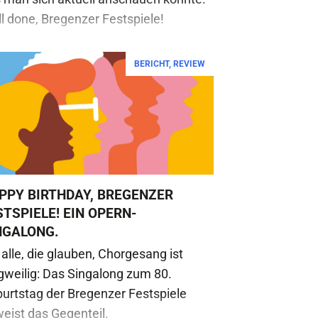
l done, Bregenzer Festspiele!
BERICHT
,
REVIEW
PPY BIRTHDAY, BREGENZER
STSPIELE! EIN OPERN-
NGALONG.
 alle, die glauben, Chorgesang ist
gweilig: Das Singalong zum 80.
urtstag der Bregenzer Festspiele
eist das Gegenteil.