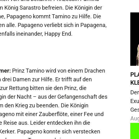
om König Sarastro befreien. Die Königin der
he, Papageno kommt Tamino zu Hilfe. Die
en alle. Papageno verliebt sich in Papagena,
nfalls ineinander, Happy End.
amer:
Prinz Tamino wird von einem Drachen
PL
rei Damen zur Hilfe. Er trifft auf den
KL
r Rettung bitten sie den Prinz, die
Der
gin der Nacht – aus der Gefangenschaft des
Exu
m den Krieg zu beenden. Die Königin
Ges
ageno mit einer Zauberflöte, einer Fee und
Aug
e Reise aus. Leider entdecken ihn die
Kerker. Papageno konnte sich verstecken