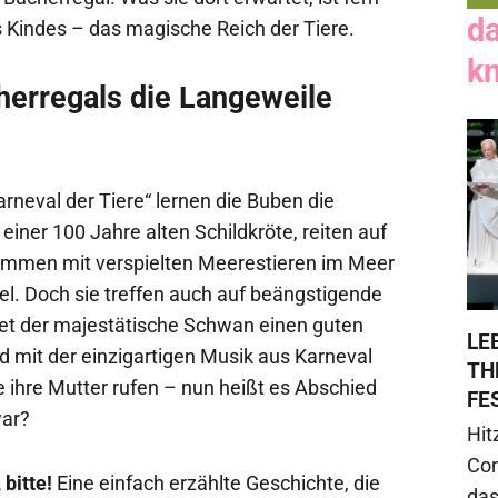
d
s Kindes – das magische Reich der Tiere.
k
erregals die Langeweile
rneval der Tiere“ lernen die Buben die
iner 100 Jahre alten Schildkröte, reiten auf
immen mit verspielten Meerestieren im Meer
el. Doch sie treffen auch auf beängstigende
tet der majestätische Schwan einen guten
LE
d mit der einzigartigen Musik aus Karneval
TH
ie ihre Mutter rufen – nun heißt es Abschied
FE
war?
Hit
Com
bitte!
Eine einfach erzählte Geschichte, die
das