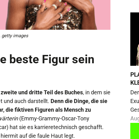
, getty images
e beste Figur sein
PL
KL
zweite und dritte Teil des Buches
, in dem sie
Der
et und auch darstellt.
Denn die Dinge, die sie
Exu
r, die fiktiven Figuren als Mensch zu
Ges
ärterin
(Emmy-Grammy-Oscar-Tony
Aug
car) hat sie es karrieretechnisch geschafft.
hiermit auf die faule Haut legt.