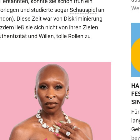
l erkannten, konnte sie schon früh ein
Wel
orlegen und studierte sogar
Schauspiel
an
ndon). Diese Zeit war von Diskriminierung
dem ließ sie sich nicht von ihren Zielen
hentizität und Willen, tolle Rollen zu
HA
FE
SI
Für
lan
Geb
bew