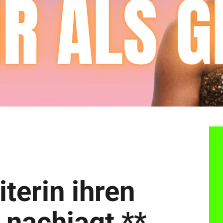
terin ihren
nachjagt **