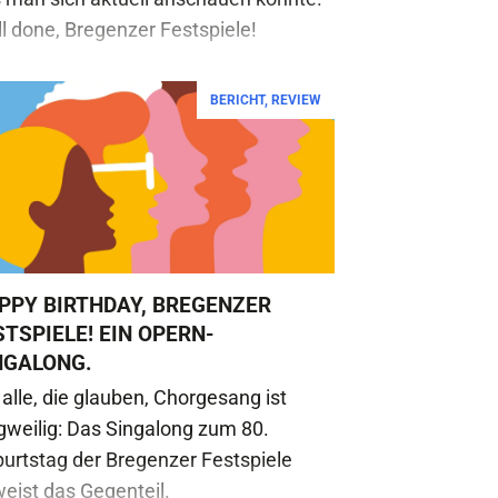
l done, Bregenzer Festspiele!
BERICHT
,
REVIEW
PPY BIRTHDAY, BREGENZER
STSPIELE! EIN OPERN-
NGALONG.
 alle, die glauben, Chorgesang ist
gweilig: Das Singalong zum 80.
urtstag der Bregenzer Festspiele
eist das Gegenteil.