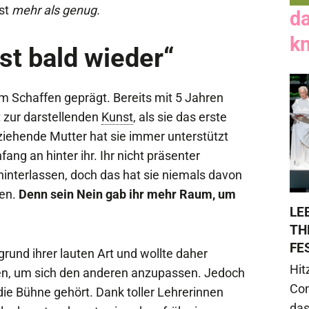
ist
mehr als genug.
d
k
gst bald wieder“
rem Schaffen geprägt. Bereits mit 5 Jahren
t zur darstellenden
Kunst
, als sie das erste
rziehende Mutter hat sie immer unterstützt
ng an hinter ihr. Ihr nicht präsenter
interlassen, doch das hat sie niemals davon
gen.
Denn sein Nein gab ihr mehr Raum, um
LE
TH
FE
rund ihrer lauten Art und wollte daher
Hit
en, um sich den anderen anzupassen. Jedoch
Com
 die Bühne gehört. Dank toller Lehrerinnen
das