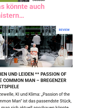
as könnte auch
nistern…
REVIEW
BEN UND LEIDEN ** PASSION OF
E COMMON MAN – BREGENZER
STSPIELE
zewelle, KI und Klima: „Passion of the
mon Man“ ist das passendste Stück,
 man sich aktuell anschauen könnte.