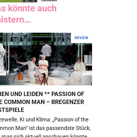
as könnte auch
nistern…
REVIEW
BEN UND LEIDEN ** PASSION OF
E COMMON MAN – BREGENZER
STSPIELE
zewelle, KI und Klima: „Passion of the
mon Man“ ist das passendste Stück,
 man sich aktuell anschauen könnte.