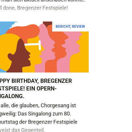
l done, Bregenzer Festspiele!
BERICHT
,
REVIEW
PPY BIRTHDAY, BREGENZER
STSPIELE! EIN OPERN-
NGALONG.
 alle, die glauben, Chorgesang ist
gweilig: Das Singalong zum 80.
urtstag der Bregenzer Festspiele
eist das Gegenteil.