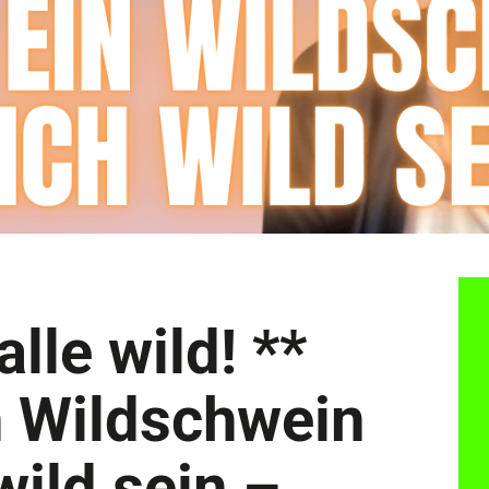
alle wild! **
 Wildschwein
wild sein –