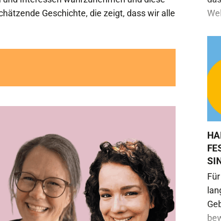
hätzende Geschichte, die zeigt, dass wir alle
Wel
HA
FE
SI
Für
lan
Geb
bew