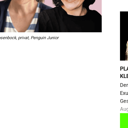
osenbock, privat, Penguin Junior
PL
KL
Der
Exu
Ges
Aug