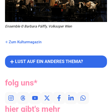
Ensemble © Barbara Pálffy, Volksoper Wien
Zum Kulturmagazin
LUST AUF EIN ANDERES THEMA?
folg uns*
hier gibt's mehr