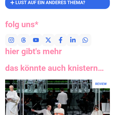
LUST AUF EIN ANDERES THEMA?
folg uns*
hier gibt's mehr
das könnte auch knistern…
REVIEW