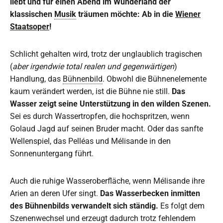
liebt und für einen Abend im Wunderland der
klassischen
Musik
träumen möchte: Ab in die
Wiener
Staatsoper
!
Schlicht gehalten wird, trotz der unglaublich tragischen
(
aber irgendwie total realen und gegenwärtigen
)
Handlung, das
Bühnenbild
. Obwohl die Bühnenelemente
kaum verändert werden, ist die Bühne nie still.
Das
Wasser zeigt seine Unterstützung in den wilden Szenen.
Sei es durch Wassertropfen, die hochspritzen, wenn
Golaud Jagd auf seinen Bruder macht. Oder das sanfte
Wellenspiel, das Pelléas und Mélisande in den
Sonnenuntergang führt.
Auch die ruhige Wasseroberfläche, wenn Mélisande ihre
Arien an deren Ufer singt.
Das Wasserbecken inmitten
des Bühnenbilds verwandelt sich ständig.
Es folgt dem
Szenenwechsel und erzeugt dadurch trotz fehlendem